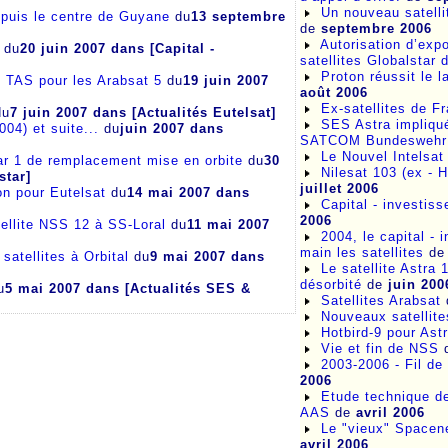
Un nouveau satell
epuis le centre de Guyane
du
13 septembre
de
septembre 2006
Autorisation d’expo
du
20 juin 2007
dans [Capital -
satellites Globalstar
Proton réussit le 
e TAS pour les Arabsat 5
du
19 juin 2007
août 2006
Ex-satellites de F
u
7 juin 2007
dans [Actualités Eutelsat]
SES Astra impliqué
004) et suite...
du
juin 2007
dans
SATCOM Bundeswehr
Le Nouvel Intelsat 
tar 1 de remplacement mise en orbite
du
30
Nilesat 103 (ex - 
star]
juillet 2006
on pour Eutelsat
du
14 mai 2007
dans
Capital - investiss
2006
llite NSS 12 à SS-Loral
du
11 mai 2007
2004, le capital -
main les satellites
d
tellites à Orbital
du
9 mai 2007
dans
Le satellite Astra 
désorbité
de
juin 200
u
5 mai 2007
dans [Actualités SES &
Satellites Arabsat
Nouveaux satellite
Hotbird-9 pour Ast
Vie et fin de NSS
2003-2006 - Fil de 
2006
Etude technique de
AAS
de
avril 2006
Le "vieux" Spacene
avril 2006