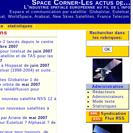
Space Corner-Les actus de...
L'industrie spatiale européenne au fil de l'info
Espace et communication par satellite: Globalstar, Eutelsat,
lsat, WorldSpace, Arabsat, New Skies Satellites, France Telecom.
ce
|
statistiques
|
ens
Rechercher dans
les rubriques:
r-2 lancés depuis le centre
bre 2007
pour Intelsat
de
juin 2007
atellite et de TAS pour les
07
e à Hispasat
de
juin 2007
telsat (1998-2004) et suite...
ites Globalstar 1 de
 orbite
de
mai 2007
Administration
e télédiffusion pour
Rédacteurs
Administrateurs
nouveau satellite NSS 12 à
Mode texte
Statistiques
x nouveaux satellites à
Syndication
 par Ariane
de
mai 2007
Flux RSS
pour Eutelsat ? Alphasat ?
de
encieux pour toujours.
de