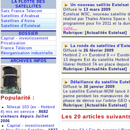
LA FLOTTE DES
Un nouveau satllite Eutelsa
SATELLITES
Diffusé le
13 mars 2009
Sats France Telecom
Eutelsat W3C, nouveau satellite d
Satellites d’Arabsat
réalisé par Thales Alenia Space. 
Satellites d’Astra
programmé pour fin 2011 et la dur
Satellites d’Eutelsat
suite...
Rubrique: [Actualités Eutelsat]
DOSSIER
Capital - investissement
Privatisation
La ronde de satellites d’Eute
France Télécom
Diffusé le
26 février 2009
Réorganisation industrielle
Hotbird 2 => Eurobird 9 => Eurobi
13 degrés Est du satellite Hotbi
ARCHIVES INFOS
libérer Hotbird 7A en place depuis
Rubrique: [Actualités Eutelsat]
Défaillance du satellite Eut
Diffusé le
30 janvier 2009
Le satellite Eutelsat-W2M lancé i
panne pendant les manœuvres de m
Popularité :
phase de dérive sur l'orbite GEO v
Rubrique: [Actualités Eutelsat]
Nilesat 103 (ex - Hotbird
4) mis en service
-
8682
Les 20 articles suivant
visiteurs depuis Juillet
2006
Capital - investissement