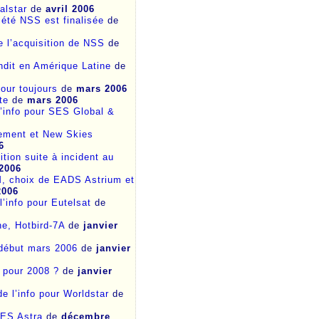
alstar
de
avril 2006
iété NSS est finalisée
de
e l’acquisition de NSS
de
ndit en Amérique Latine
de
our toujours
de
mars 2006
te
de
mars 2006
 l’info pour SES Global &
sement et New Skies
6
tion suite à incident au
 2006
, choix de EADS Astrium et
2006
l’info pour Eutelsat
de
ne, Hotbird-7A
de
janvier
 début mars 2006
de
janvier
e pour 2008 ?
de
janvier
de l’info pour Worldstar
de
SES Astra
de
décembre