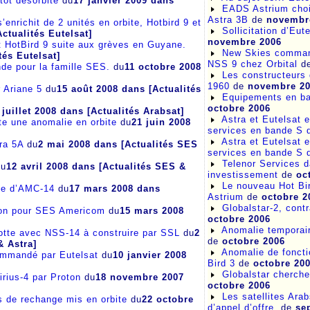
tôt désorbité
du
17 janvier 2009
dans
EADS Astrium chois
Astra 3B
de
novembr
s’enrichit de 2 unités en orbite, Hotbird 9 et
Sollicitation d’Eut
ctualités Eutelsat]
novembre 2006
 HotBird 9 suite aux grèves en Guyane.
New Skies command
tés Eutelsat]
NSS 9 chez Orbital
d
nde pour la famille SES.
du
11 octobre 2008
Les constructeurs 
1960
de
novembre 2
 Ariane 5
du
15 août 2008
dans [Actualités
Equipements en ba
octobre 2006
 juillet 2008
dans [Actualités Arabsat]
Astra et Eutelsat 
te une anomalie en orbite
du
21 juin 2008
services en bande S
Astra et Eutelsat 
tra 5A
du
2 mai 2008
dans [Actualités SES
services en bande S
Telenor Services d
u
12 avril 2008
dans [Actualités SES &
investissement
de
oc
Le nouveau Hot Bir
ale d’AMC-14
du
17 mars 2008
dans
Astrium
de
octobre 2
Globalstar-2, contr
on pour SES Americom
du
15 mars 2008
octobre 2006
Anomalie temporair
tte avec NSS-14 à construire par SSL
du
2
de
octobre 2006
& Astra]
Anomalie de foncti
ommandé par Eutelsat
du
10 janvier 2008
Bird 3
de
octobre 20
Globalstar cherche
irius-4 par Proton
du
18 novembre 2007
octobre 2006
Les satellites Ara
ts de rechange mis en orbite
du
22 octobre
d’appel d’offre.
de
se