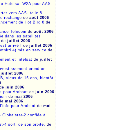
ite Eutelsat W2A pour AAS.
rter vers AAS-Italie 8
 de rechange
de
août 2006
lancement de Hot Bird 8
de
rance Telecom
de
août 2006
e dans les satellites
de
juillet 2006
est arrivé !
de
juillet 2006
Hotbird 4) mis en service
de
ement et Intelsat
de
juillet
 investissement prend en
e
juillet 2006
1B, vieux de 15 ans, bientôt
6
de
juin 2006
s pour Arabsat
de
juin 2006
rium
de
mai 2006
de
mai 2006
l’info pour Arabsat
de
mai
 Globalstar-2 confiée à
t-4 sorti de son orbite.
de