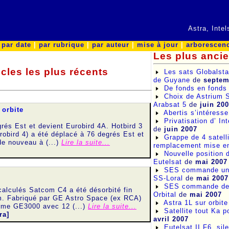
Astra, Inte
|
par date
|
par rubrique
|
par auteur
|
mise à jour
|
arborescen
Les plus anci
icles les plus récents
Les sats Globalsta
de Guyane
de
septem
De fonds en fonds 
Choix de Astrium S
Arabsat 5
de
juin 20
orbite
Abertis s’intéress
Privatisation d’ In
rés Est et devient Eurobird 4A. Hotbird 3
de
juin 2007
robird 4) a été déplacé à 76 degrés Est et
Grappe de 4 satell
e nouveau à (...)
Lire la suite...
remplacement mise en
Nouvelle position d
Eutelsat
de
mai 2007
SES commande un 
SS-Loral
de
mai 2007
SES commande deu
calculés Satcom C4 a été désorbité fin
Orbital
de
mai 2007
. Fabriqué par GE Astro Space (ex RCA)
Astra 1L sur orbite
forme GE3000 avec 12 (...)
Lire la suite...
Satellite tout Ka 
ra]
avril 2007
Eutelsat II F6, sil