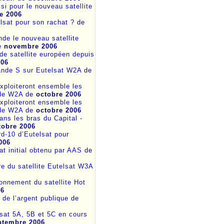
i pour le nouveau satellite
e 2006
elsat pour son rachat ?
de
e le nouveau satellite
e
novembre 2006
de satellite européen depuis
006
nde S sur Eutelsat W2A
de
exploiteront ensemble les
 de W2A
de
octobre 2006
exploiteront ensemble les
 de W2A
de
octobre 2006
ans les bras du Capital -
tobre 2006
d-10 d’Eutelsat pour
006
at initial obtenu par AAS
de
e du satellite Eutelsat W3A
onnement du satellite Hot
06
 de l’argent publique
de
bsat 5A, 5B et 5C en cours
ptembre 2006