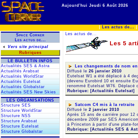
Aujourd'hui Jeudi 6 Août 2026
|
Les actus de...
Les actus de...
Space Corner
Les actus de...
Les 5 art
Vers site principal
Rubriques
LE BULLETIN INFOS
Actualités SES & Astra
Les changements de nom en 
Diffusé le
26 janvier 2010
Actualités Arabsat
Eutelsat W1 a été déplacé à 4 deg
Actualités WorldStar
(devenu Eurobird 10 et ensuite Eu
Actualités Eutelsat
renommé Eutelsat W76. Déplacé d
Actualités Globalstar
Rubrique: [Actualités Eutelsat]
Actualités SES New Skies
LES ORGANISATIONS
Satcom C4 mis à la retraite
Structure SES
Diffusé le
2 janvier 2010
Structure WorldStar
Après 15 ans de carriére pour 12 
Structure NSS
décembre 2009 par SES Americom
Structure Arabsat
à Princeton à partir d'une plate-
Structure Eutelsat
Rubrique: [Actualités SES & Ast
Structure Globalstar