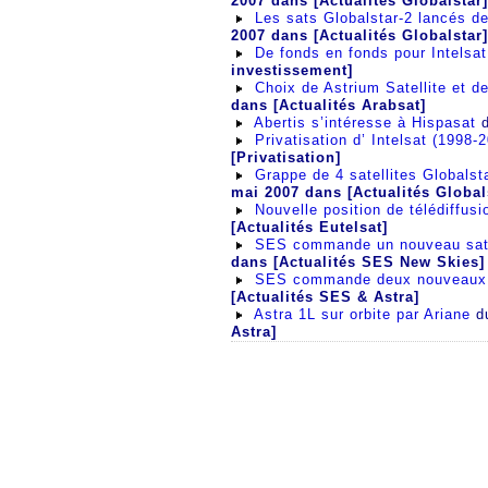
2007
dans [Actualités Globalstar]
Les sats Globalstar-2 lancés d
2007
dans [Actualités Globalstar]
De fonds en fonds pour Intelsat
investissement]
Choix de Astrium Satellite et d
dans [Actualités Arabsat]
Abertis s’intéresse à Hispasat
d
Privatisation d’ Intelsat (1998-2
[Privatisation]
Grappe de 4 satellites Globals
mai 2007
dans [Actualités Global
Nouvelle position de télédiffusi
[Actualités Eutelsat]
SES commande un nouveau sate
dans [Actualités SES New Skies]
SES commande deux nouveaux sa
[Actualités SES & Astra]
Astra 1L sur orbite par Ariane
d
Astra]