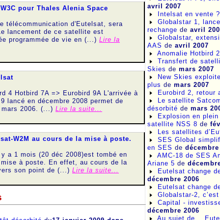
avril 2007
t W3C pour Thales Alenia Space
Intelsat en vente 
Globalstar 1, lanc
e télécommunication d'Eutelsat, sera
rechange
de
avril 20
Le lancement de ce satellite est
Globalstar, extens
ée programmée de vie en (...)
Lire la
AAS
de
avril 2007
Anomalie Hotbird 2
Transfert de satel
Skies
de
mars 2007
New Skies exploite
lsat
plus
de
mars 2007
Eurobird 2, retour 
rd 4 Hotbird 7A => Eurobird 9A L'arrivée à
Le satellite Satco
rd 9 lancé en décembre 2008 permet de
désorbité
de
mars 20
 mars 2006. (...)
Lire la suite...
Explosion en plein
satellite NSS 8
de
fé
Les satellites d’Eu
elsat-W2M au cours de la mise à poste.
SES Global simplif
en SES
de
décembre
l y a 1 mois (20 déc 2008)est tombé en
AMC-18 de SES Ame
ise à poste. En effet, au cours de la
Ariane 5
de
décembre
ers son point de (...)
Lire la suite...
Eutelsat change de 
décembre 2006
Eutelsat change de
Globalstar-2, c’est
s
Capital - investis
décembre 2006
Au sujet de... Eute