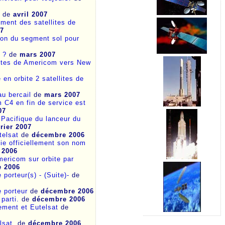
?
de
avril 2007
ement des satellites de
07
ion du segment sol pour
 ?
de
mars 2007
lites de Americom vers New
 en orbite 2 satellites de
au bercail
de
mars 2007
m C4 en fin de service est
07
 Pacifique du lanceur du
vrier 2007
telsat
de
décembre 2006
ie officiellement son nom
 2006
ricom sur orbite par
 2006
porteur(s) - (Suite)-
de
 porteur
de
décembre 2006
 parti.
de
décembre 2006
sement et Eutelsat
de
lsat.
de
décembre 2006