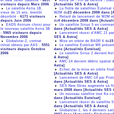
Astra 5A ! Fin de service ! Bien
et New Skies Satellite
-
6837
[Actualités SES & Astra]
visiteurs depuis Mars 2006
La flotte de satellites Eutelsat 
Le satellite Astra 1B,
W2M
du
23 décembre 2008
dans [A
vieux de 15 ans, bientôt
Retard de lancement de W2M et
désorbité
-
6171 visiteurs
du
4 décembre 2008
dans [Actuali
depuis Juin 2006
Un satellite Sirius 5 en comma
EADS Astrium choisi pour
dans [Actualités SES & Astra]
le nouveau satellite Astra 3B
Lancement réussi d’AMC 21 par
-
5965 visiteurs depuis
SES & Astra]
Novembre 2006
Mise en orbite de BADR 6
du
15
Globalstar-2, contrat
Le satellite Eutelsat W5 présen
initial obtenu par AAS
-
5551
dans [Actualités Eutelsat]
visiteurs depuis Octobre
Le satellite Sirius 2 devient As
2006
& Astra]
AMC-14 devient débris spatial
d
Astra]
Echec de la mise en orbite fin
[Actualités SES & Astra]
Lancement de AMC-14 par Prot
dans [Actualités SES & Astra]
SES New Skies augmente sa flo
mars 2008
dans [Actualités SES 
Un nouveau satellire tout Ka c
dans [Actualités Eutelsat]
Lancement réussi du satellite S
dans [Actualités SES & Astra]
Globalstar-1, les 4 derniers sa