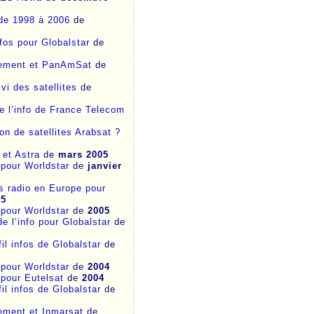
 de 1998 à 2006
de
nfos pour Globalstar
de
ssement et PanAmSat
de
vi des satellites
de
de l’info de France Telecom
on de satellites Arabsat ?
 et Astra
de
mars 2005
pour Worldstar
de
janvier
s radio en Europe pour
05
o pour Worldstar
de
2005
de l’info pour Globalstar
de
il infos de Globalstar
de
o pour Worldstar
de
2004
o pour Eutelsat
de
2004
il infos de Globalstar
de
sement et Inmarsat
de