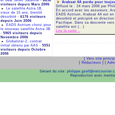
et New Skies Satellite
-
6838
Arabsat 4A perdu pour toujo
visiteurs depuis Mars 2006
Diffusé le : 24 mars 2006 par
Phil
Le satellite Astra 1B,
En accord avec les assureurs, Ar
vieux de 15 ans, bientôt
EADS Astrium, Arabsat 4A est en 
désorbité
-
6176 visiteurs
désorbité et précipité en direction
depuis Juin 2006
Pacifique. Dans sa descente vers 
EADS Astrium choisi pour
satellite est (...)
le nouveau satellite Astra 3B
Lire la suite...
-
5965 visiteurs depuis
Novembre 2006
Globalstar-2, contrat
initial obtenu par AAS
-
5551
visiteurs depuis Octobre
2006
[
Vers site princi
[
Rédacteurs
] [
Admi
Gérant du site:
philippe.gsell@netcourrier.
Reproduction avec menti