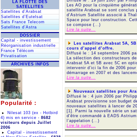
Diffusé le : 19 juin 2007 par
Phili
LA FLOTTE DES
Les AO pour la cinquième générat
SATELLITES
satellite Arabsat se sont conclus 
Satellites d’Arabsat
d’Astrium Satellite associé à Tha
Satellites d’Eutelsat
Space pour leur construction. Cet
Sats France Telecom
se compose (...)
Satellites d’Astra
Lire la suite...
DOSSIER
Capital - investissement
Les satellites Arabsat 5A, 5B
Réorganisation industrielle
cours d’appel d’offre.
France Télécom
Diffusé le : 14 septembre 2006 p
Privatisation
La sélection des constructeurs des
Arabsat 5A et 5B avec 5C en opti
ARCHIVES INFOS
intervenir d’ici la fin de 2006 pour
démarrage en 2007 et des lanceme
Lire la suite...
Nouveaux satellites pour Ara
Diffusé le : 4 juin 2006 par
Philip
Arabsat provisionne son budget d
Popularité :
nouveaux satellites à lancer de 2
[1]. Parmi la nouvelle série un sat
Nilesat 103 (ex - Hotbird
d’être commandé à EADS Astrium
4) mis en service
-
8682
l’appelation (...)
visiteurs depuis Juillet
Lire la suite...
2006
Capital - investissement