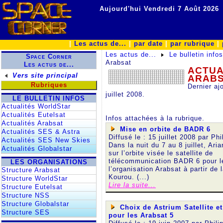
Aujourd'hui Vendredi 7 Août 2026
|
Les actus de...
|
par date
|
par rubrique
|
Les actus de...
Le bulletin info
Space Corner
Arabsat
Les actus de...
ACTUA
Vers site principal
ARAB
Rubriques
Dernier aj
juillet 2008.
LE BULLETIN INFOS
Actualités WorldStar
Actualités Eutelsat
Infos attachées à la rubrique.
Actualités Arabsat
Mise en orbite de BADR 6
Actualités SES & Astra
Diffusé le : 15 juillet 2008 par
Phi
Actualités SES New Skies
Dans la nuit du 7 au 8 juillet, Ari
Actualités Globalstar
sur l’orbite visée le satellite de
télécommunication BADR 6 pour l
LES ORGANISATIONS
l’organisation Arabsat à partir de 
Structure Arabsat
Kourou. (...)
Structure WorldStar
Lire la suite...
Structure Eutelsat
Structure NSS
Structure Globalstar
Choix de Astrium Satellite e
Structure SES
pour les Arabsat 5