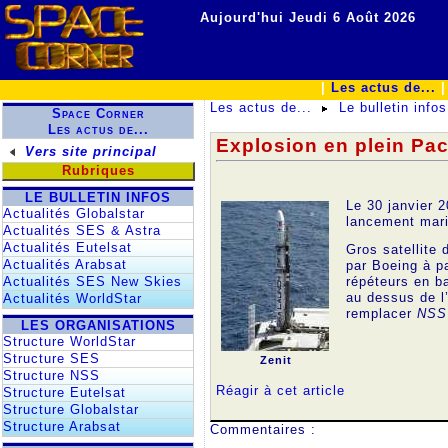
Aujourd'hui Jeudi 6 Août 2026
|
Les actus de...
Les actus de...
Le bulletin infos
Space Corner
Les actus de...
Explosion en plein Pac
Vers site principal
Rubriques
LE BULLETIN INFOS
Le 30 janvier 
Actualités Globalstar
lancement mari
Actualités SES & Astra
Actualités Eutelsat
Gros satellite 
Actualités Arabsat
par Boeing à p
Actualités SES New Skies
répéteurs en b
au dessus de l
Actualités WorldStar
remplacer
NSS
LES ORGANISATIONS
Structure WorldStar
Structure SES
Zenit
Structure NSS
Réagir à cet article
Structure Eutelsat
Structure Globalstar
Structure Arabsat
Commentaires :