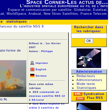
Space Corner-Les actus de...
L'industrie spatiale européenne au fil de l'info
Espace et communication par satellite: Globalstar, Eutelsat,
lsat, WorldSpace, Arabsat, New Skies Satellites, France Telecom.
ce
|
statistiques
|
lanceur du satellite NSS 8
Rechercher dans
les rubriques:
Diffusé le :
1er février
2007
late-forme de
Auteur :
Philippe
Imprimer
English
Administration
Rédacteurs
German
Administrateurs
Mode texte
Dans cette même
Statistiques
rubrique
SES commande un
Syndication
nouveau satellite NSS 12
Flux RSS
c) SL
à SS-Loral
New Skies exploite en
orbite 2 satellites de