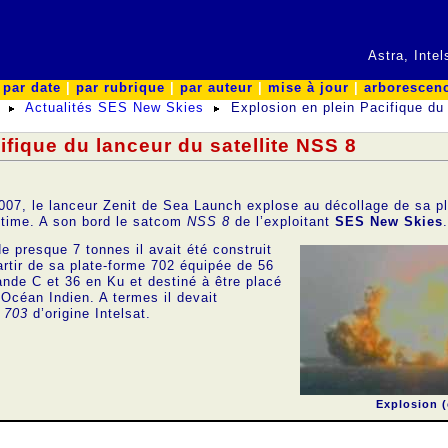
Astra, Inte
|
par date
|
par rubrique
|
par auteur
|
mise à jour
|
arborescen
Actualités SES New Skies
Explosion en plein Pacifique du 
ifique du lanceur du satellite NSS 8
2007, le lanceur Zenit de Sea Launch explose au décollage de sa p
time. A son bord le satcom
NSS 8
de l’exploitant
SES New Skies
.
de presque 7 tonnes il avait été construit
artir de sa plate-forme 702 équipée de 56
ande C et 36 en Ku et destiné à être placé
’Océan Indien. A termes il devait
 703
d’origine Intelsat.
Explosion (