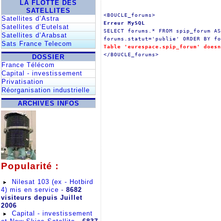
LA FLOTTE DES
SATELLITES
<BOUCLE_forums>
Satellites d’Astra
Erreur MySQL
Satellites d’Eutelsat
SELECT forums.* FROM spip_forum AS
Satellites d’Arabsat
forums.statut='publie' ORDER BY fo
Sats France Telecom
Table 'eurespace.spip_forum' doesn
</BOUCLE_forums>
DOSSIER
France Télécom
Capital - investissement
Privatisation
Réorganisation industrielle
ARCHIVES INFOS
Popularité :
Nilesat 103 (ex - Hotbird
4) mis en service
-
8682
visiteurs depuis Juillet
2006
Capital - investissement