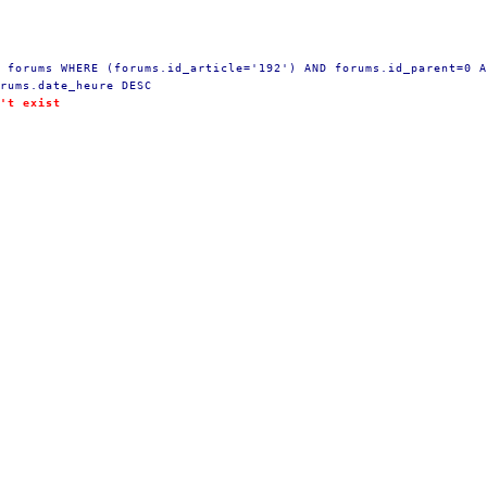
 forums WHERE (forums.id_article='192') AND forums.id_parent=0 A
rums.date_heure DESC
't exist