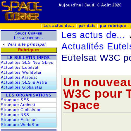
Aujourd'hui Jeudi 6 Août 2026
|
Les actus de...
|
par date
|
par rubrique
|
Les actus de...
Space Corner
Les actus de...
Actualités Eutel
Vers site principal
Rubriques
Eutelsat W3C p
LE BULLETIN INFOS
Actualités SES New Skies
Actualités Eutelsat
Actualités WorldStar
Actualités Arabsat
Un nouveau 
Actualités SES & Astra
Actualités Globalstar
W3C pour T
LES ORGANISATIONS
Structure SES
Space
Structure Arabsat
Structure Globalstar
Structure NSS
Structure Eutelsat
Structure WorldStar