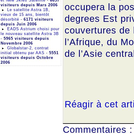
et New Skies Satellite
-
6837
occupera la pos
visiteurs depuis Mars 2006
Le satellite Astra 1B,
vieux de 15 ans, bientôt
degrees Est priv
désorbité
-
6171 visiteurs
depuis Juin 2006
couvertures de 
EADS Astrium choisi pour
le nouveau satellite Astra 3B
-
5965 visiteurs depuis
l’Afrique, du M
Novembre 2006
Globalstar-2, contrat
de l’Asie centra
initial obtenu par AAS
-
5551
visiteurs depuis Octobre
2006
Réagir à cet art
Commentaires :