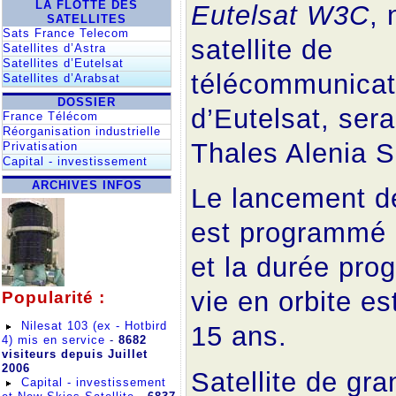
LA FLOTTE DES
Eutelsat W3C
,
SATELLITES
Sats France Telecom
satellite de
Satellites d’Astra
Satellites d’Eutelsat
télécommunicat
Satellites d’Arabsat
DOSSIER
d’Eutelsat, sera
France Télécom
Réorganisation industrielle
Thales Alenia 
Privatisation
Capital - investissement
ARCHIVES INFOS
Le lancement de
est programmé 
et la durée pr
vie en orbite es
Popularité :
Nilesat 103 (ex - Hotbird
15 ans.
4) mis en service
-
8682
visiteurs depuis Juillet
2006
Satellite de gran
Capital - investissement