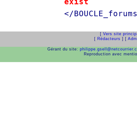
exist
</BOUCLE_forum
[
Vers site princi
[
Rédacteurs
] [
Admi
Gérant du site:
philippe.gsell@netcourrier.
Reproduction avec menti