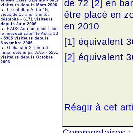
et New Skies Satellite
-
6837
de 72 [
2
] en ba
visiteurs depuis Mars 2006
Le satellite Astra 1B,
être placé en z
vieux de 15 ans, bientôt
désorbité
-
6171 visiteurs
en 2010
depuis Juin 2006
EADS Astrium choisi pour
le nouveau satellite Astra 3B
-
5965 visiteurs depuis
[
1
] équivalent 
Novembre 2006
Globalstar-2, contrat
initial obtenu par AAS
-
5551
[
2
] équivalent 
visiteurs depuis Octobre
2006
Réagir à cet art
Commentaires :