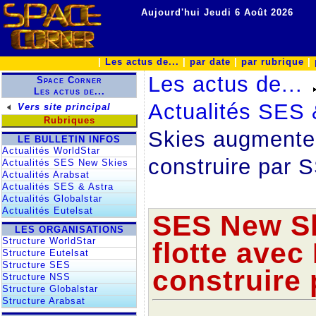
Aujourd'hui Jeudi 6 Août 2026
|
Les actus de...
|
par date
|
par rubrique
|
Les actus de...
Space Corner
Les actus de...
Actualités SES 
Vers site principal
Rubriques
Skies augmente 
LE BULLETIN INFOS
Actualités WorldStar
construire par 
Actualités SES New Skies
Actualités Arabsat
Actualités SES & Astra
Actualités Globalstar
Actualités Eutelsat
SES New S
LES ORGANISATIONS
Structure WorldStar
flotte avec
Structure Eutelsat
Structure SES
construire
Structure NSS
Structure Globalstar
Structure Arabsat