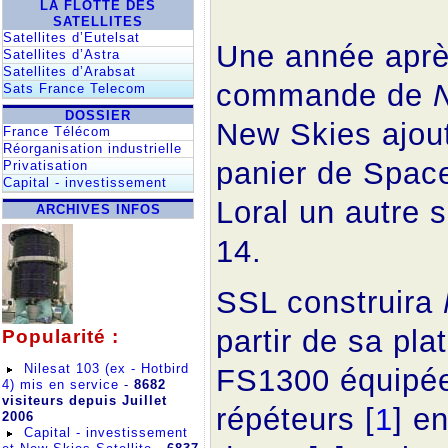
LA FLOTTE DES
SATELLITES
Satellites d’Eutelsat
Une année aprè
Satellites d’Astra
Satellites d’Arabsat
commande de
Sats France Telecom
DOSSIER
New Skies ajou
France Télécom
Réorganisation industrielle
panier de Spac
Privatisation
Capital - investissement
Loral un autre s
ARCHIVES INFOS
14.
SSL construira
partir de sa pla
Popularité :
Nilesat 103 (ex - Hotbird
FS1300 équipé
4) mis en service
-
8682
visiteurs depuis Juillet
répéteurs [
1
] e
2006
Capital - investissement