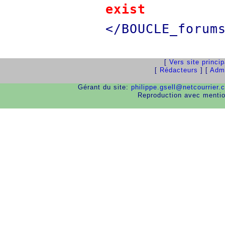
exist
</BOUCLE_forum
[
Vers site princi
[
Rédacteurs
] [
Admi
Gérant du site:
philippe.gsell@netcourrier.
Reproduction avec menti