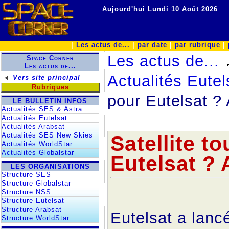
Aujourd'hui Lundi 10 Août 2026
|
Les actus de...
|
par date
|
par rubrique
|
Les actus de...
Space Corner
Les actus de...
Actualités Eutel
Vers site principal
Rubriques
pour Eutelsat ?
LE BULLETIN INFOS
Actualités SES & Astra
Actualités Eutelsat
Actualités Arabsat
Actualités SES New Skies
Satellite t
Actualités WorldStar
Actualités Globalstar
Eutelsat ? 
LES ORGANISATIONS
Structure SES
Structure Globalstar
Structure NSS
Structure Eutelsat
Structure Arabsat
Eutelsat a lanc
Structure WorldStar