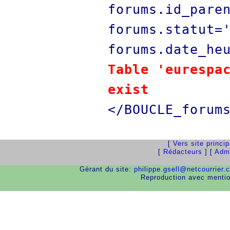
forums.id_pare
forums.statut=
forums.date_he
Table 'eurespa
exist
</BOUCLE_forum
[
Vers site princi
[
Rédacteurs
] [
Admi
Gérant du site:
philippe.gsell@netcourrier.
Reproduction avec menti