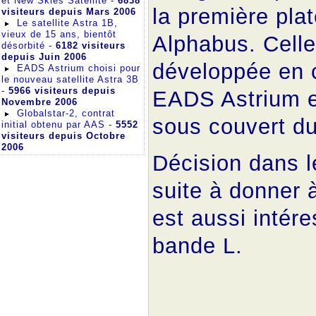
et New Skies Satellite
-
6838
la première pla
visiteurs depuis Mars 2006
Le satellite Astra 1B,
vieux de 15 ans, bientôt
Alphabus. Celle
désorbité
-
6182 visiteurs
depuis Juin 2006
développée en
EADS Astrium choisi pour
le nouveau satellite Astra 3B
-
5966 visiteurs depuis
EADS Astrium e
Novembre 2006
Globalstar-2, contrat
sous couvert d
initial obtenu par AAS
-
5552
visiteurs depuis Octobre
2006
Décision dans l
suite à donner 
est aussi intér
bande L.