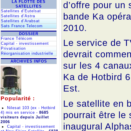
LA FLOTTE DES
d’offre pour un 
SATELLITES
Satellites d’Eutelsat
bande Ka opéra
Satellites d’Astra
Satellites d’Arabsat
2010.
Sats France Telecom
DOSSIER
France Télécom
Le service de T
Capital - investissement
Privatisation
devrait commen
Réorganisation industrielle
ARCHIVES INFOS
sur les 4 cana
Ka de Hotbird 6
Est.
Popularité :
Le satellite en
Nilesat 103 (ex - Hotbird
pourrait être le 
4) mis en service
-
8685
visiteurs depuis Juillet
2006
inaugural Alpha
Capital - investissement