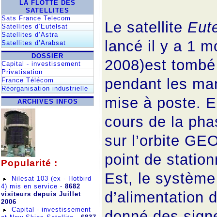
LA FLOTTE DES
SATELLITES
Sats France Telecom
Le satellite
Eut
Satellites d’Eutelsat
Satellites d’Astra
lancé il y a 1 m
Satellites d’Arabsat
DOSSIER
2008)est tombé
Capital - investissement
Privatisation
pendant les m
France Télécom
Réorganisation industrielle
mise à poste. E
ARCHIVES INFOS
cours de la pha
sur l’orbite GE
point de statio
Popularité :
Est, le système
Nilesat 103 (ex - Hotbird
4) mis en service
-
8682
d’alimentation d
visiteurs depuis Juillet
2006
Capital - investissement
donné des sign