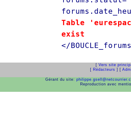
forums.date_he
Table 'eurespa
exist
</BOUCLE_forum
[
Vers site princi
[
Rédacteurs
] [
Admi
Gérant du site:
philippe.gsell@netcourrier.
Reproduction avec menti