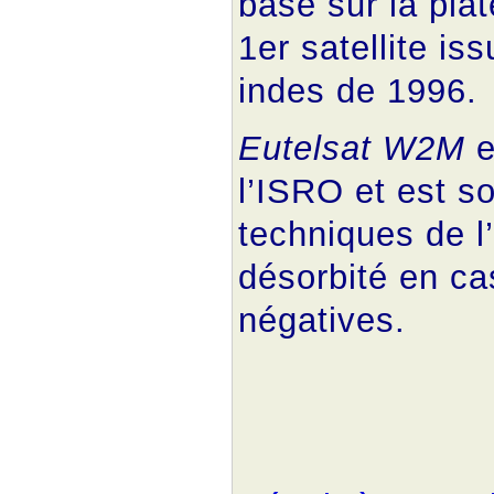
basé sur la plat
1er satellite is
indes de 1996.
Eutelsat W2M
e
l’ISRO et est s
techniques de l
désorbité en ca
négatives.