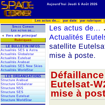
Aujourd'hui Jeudi 6 Août 2026
|
Les actus de...
|
par date
|
par rubrique
|
Les actus de...
Space Corner
Les actus de...
Actualités Eutel
Vers site principal
Rubriques
satellite Eutel
LE BULLETIN INFOS
Actualités SES & Astra
mise à poste.
Actualités Globalstar
Actualités Eutelsat
Actualités Arabsat
Actualités SES New Skies
Actualités WorldStar
Défaillance
LES ORGANISATIONS
Structure Arabsat
Eutelsat-W
Structure Globalstar
Structure NSS
mise à post
Structure SES
Structure Eutelsat
Structure WorldStar