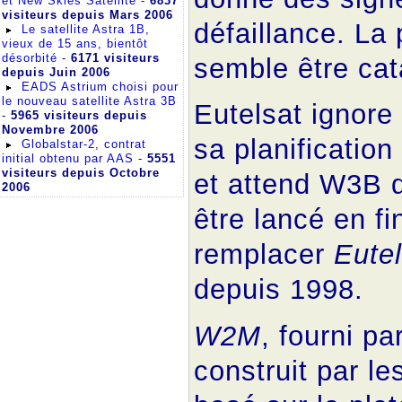
et New Skies Satellite
-
6837
visiteurs depuis Mars 2006
défaillance. La
Le satellite Astra 1B,
vieux de 15 ans, bientôt
désorbité
-
6171 visiteurs
semble être cat
depuis Juin 2006
EADS Astrium choisi pour
le nouveau satellite Astra 3B
Eutelsat ignore
-
5965 visiteurs depuis
Novembre 2006
sa planification
Globalstar-2, contrat
initial obtenu par AAS
-
5551
visiteurs depuis Octobre
et attend W3B q
2006
être lancé en f
remplacer
Eute
depuis 1998.
W2M
, fourni p
construit par le