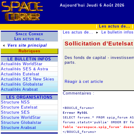
Aujourd'hui Jeudi 6 Août 2026
|
Les actus de...
Les actus de...
Le bulletin infos
Space Corner
Les actus de...
Sollicitation d’Eutelsa
Vers site principal
Rubriques
Des fonds de capital - investisse
LE BULLETIN INFOS
parts.
Actualités WorldStar
Actualités SES & Astra
Actualités Eutelsat
Actualités SES New Skies
Réagir à cet article
Actualités Globalstar
Actualités Arabsat
Commentaires :
LES ORGANISATIONS
Structure NSS
Structure Eutelsat
<BOUCLE_forums>
Structure SES
Erreur MySQL
Structure WorldStar
SELECT forums.* FROM spip_forum AS
forums.statut='publie' ORDER BY fo
Structure Globalstar
Table 'eurespace.spip_forum' doesn
Structure Arabsat
</BOUCLE_forums>