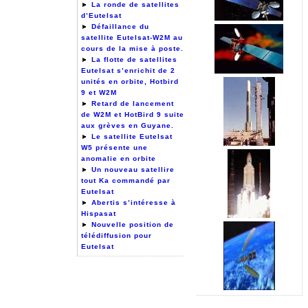
La ronde de satellites
d’Eutelsat
Défaillance du
satellite Eutelsat-W2M au
cours de la mise à poste.
La flotte de satellites
Eutelsat s’enrichit de 2
unités en orbite, Hotbird
9 et W2M
Retard de lancement
de W2M et HotBird 9 suite
aux grèves en Guyane.
Le satellite Eutelsat
W5 présente une
anomalie en orbite
Un nouveau satellire
tout Ka commandé par
Eutelsat
Abertis s’intéresse à
Hispasat
Nouvelle position de
télédiffusion pour
Eutelsat