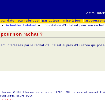
Astra, Inte
|
par date
|
par rubrique
|
par auteur
|
mise à jour
|
arborescen
Actualités Eutelsat
Sollicitation d’Eutelsat pour son rachat
t pour son rachat ?
ment intéressés par le rachat d’Eutelsat auprès d’Eurazeo qui po
 forums WHERE (forums.id_article='178') AND forums.id_parent=0 A
rums.date_heure DESC
't exist