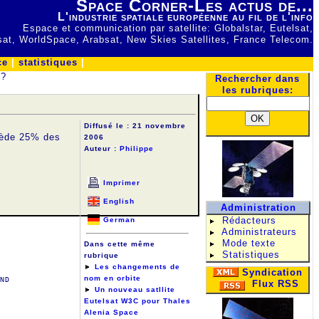
Space Corner-Les actus de...
L'industrie spatiale européenne au fil de l'info
Espace et communication par satellite: Globalstar, Eutelsat,
lsat, WorldSpace, Arabsat, New Skies Satellites, France Telecom.
ce
|
statistiques
|
 ?
Rechercher dans
les rubriques:
Diffusé le :
21 novembre
ssède 25% des
2006
Auteur :
Philippe
Imprimer
English
Administration
Rédacteurs
German
Administrateurs
Mode texte
Dans cette même
Statistiques
rubrique
Les changements de
Syndication
nom en orbite
ND
Flux RSS
Un nouveau satllite
Eutelsat W3C pour Thales
Alenia Space