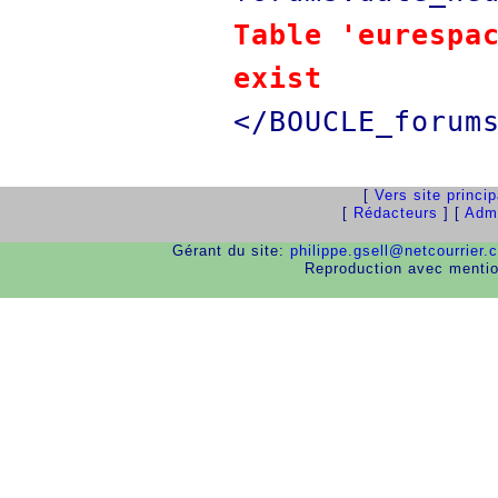
Table 'eurespa
exist
</BOUCLE_forum
[
Vers site princi
[
Rédacteurs
] [
Admi
Gérant du site:
philippe.gsell@netcourrier.
Reproduction avec menti