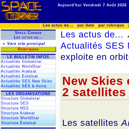
Aujourd'hui Vendredi 7 Août 2026
|
Les actus de...
|
par date
|
par rubrique
|
Les actus de...
Space Corner
Les actus de...
Actualités SES
Vers site principal
Rubriques
exploite en orbit
LE BULLETIN INFOS
Actualités Globalstar
Actualités WorldStar
Actualités Arabsat
Actualités Eutelsat
New Skies e
Actualités SES New Skies
Actualités SES & Astra
2 satellites
LES ORGANISATIONS
Structure Globalstar
Structure SES
Structure NSS
Structure Arabsat
Structure WorldStar
Les satellites
A
Structure Eutelsat