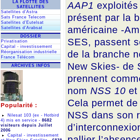
LA FLOTTE DES
AAP1
exploités
SATELLITES
Satellites d’Astra
présent par la 
Sats France Telecom
Satellites d’Eutelsat
américaine -Am
Satellites d’Arabsat
DOSSIER
SES, passent s
Privatisation
Capital - investissement
de la branche n
Réorganisation industrielle
France Télécom
New Skies- de 
ARCHIVES INFOS
prennent comm
nom
NSS 10
e
Cela permet de 
Popularité :
NSS dans son r
Nilesat 103 (ex - Hotbird
4) mis en service
-
8682
d’interconnexion
visiteurs depuis Juillet
2006
Capital - investissement
pallier l’absen