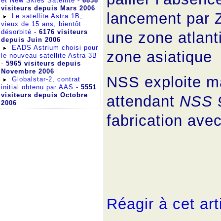
et New Skies Satellite
-
6838
visiteurs depuis Mars 2006
lancement par 
Le satellite Astra 1B,
vieux de 15 ans, bientôt
désorbité
-
6176 visiteurs
une zone atlant
depuis Juin 2006
EADS Astrium choisi pour
zone asiatique
le nouveau satellite Astra 3B
-
5965 visiteurs depuis
Novembre 2006
NSS exploite ma
Globalstar-2, contrat
initial obtenu par AAS
-
5551
visiteurs depuis Octobre
attendant
NSS 
2006
fabrication ave
Réagir à cet art