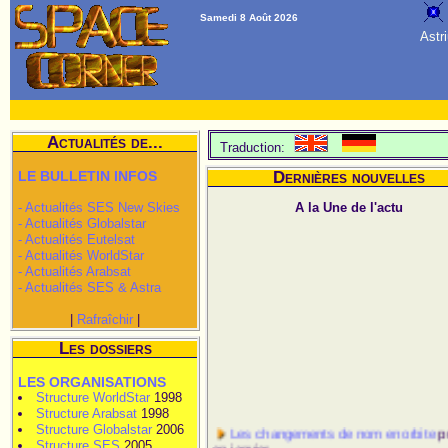
Samedi 8 Août 2026
Astr
Actualités de...
Traduction:
LE BULLETIN INFOS
Dernières nouvelles
A la Une de l'actu
- Actualités SES New Skies
- Actualités Globalstar
- Actualités Eutelsat
- Actualités WorldStar
- Actualités Arabsat
- Actualités SES & Astra
|
Rafraîchir
|
Les dossiers
LES ORGANISATIONS
Structure WorldStar
1998
Structure Arabsat
1998
Structure Globalstar
2006
Les changements de nom en orbite
pu
Structure SES
2005
en janvier