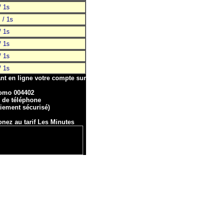
/ 1s
 / 1s
/ 1s
/ 1s
/ 1s
/ 1s
nt en ligne votre compte sur
romo 004402
o de téléphone
aiement sécurisé)
nez au tarif Les Minutes