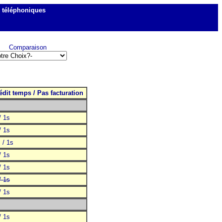
s téléphoniques
Comparaison
édit temps / Pas facturation
/ 1s
/ 1s
 / 1s
/ 1s
/ 1s
/ 1s
/ 1s
/ 1s