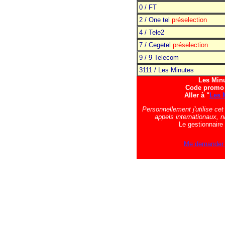
0 / FT
2 / One tel
préselection
4 / Tele2
7 / Cegetel
préselection
9 / 9 Telecom
3111 / Les Minutes
Les Min
Code promo 
Aller à "
Les 
Personnellement j'utilise cet
appels internationaux, n
Le gestionnaire 
Me demander 