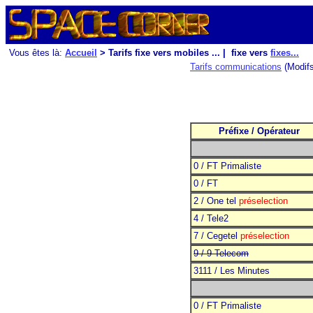
Vous êtes là:
Accueil
> Tarifs fixe vers mobiles ... | fixe vers
fixes...
Tarifs communications
(Modif
Préfixe / Opérateur
0 / FT Primaliste
0 / FT
2 / One tel
préselection
4 / Tele2
7 / Cegetel
préselection
9 / 9 Telecom
3111 / Les Minutes
0 / FT Primaliste