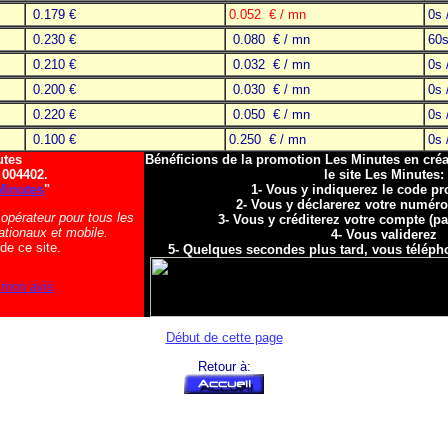
0.179 €
0.052 € / mn
0s 
0.230 €
0.080 € / mn
60s
0.210 €
0.032 € / mn
0s 
0.200 €
0.030 € / mn
0s 
0.220 €
0.050 € / mn
0s 
0.100 €
0.250 € / mn
0s 
utes
Bénéficions de la promotion Les Minutes en créa
004402.
le site Les Minutes:
Minutes
"
1- Vous y indiquerez le code p
2- Vous y déclarerez votre numér
 opérateur pour tous les
3- Vous y créditerez votre compte (p
ationaux et mobile.
4- Vous validerez
de ce site.
5- Quelques secondes plus tard, vous télépho
mon avis
Début de cette page
Retour à: