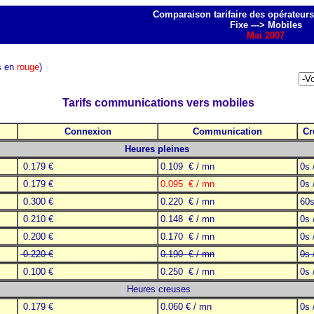
Comparaison tarifaire des opérateur
Fixe ---> Mobiles
Mai 2007
s en
rouge
)
Tarifs communications vers mobiles
Connexion
Communication
Cr
Heures pleines
0.179 €
0.109 € / mn
0s 
0.179 €
0.095 € / mn
0s 
0.300 €
0.220 € / mn
60s
0.210 €
0.148 € / mn
0s 
0.200 €
0.170 € / mn
0s 
0.220 €
0.190 € / mn
0s 
0.100 €
0.250 € / mn
0s 
Heures creuses
0.179 €
0.060 € / mn
0s 