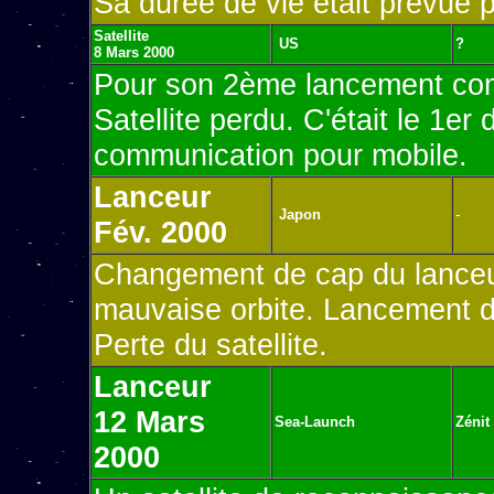
Sa durée de vie était prévue 
Satellite
US
?
8 Mars 2000
Pour son 2ème lancement com
Satellite perdu. C'était le 1e
communication pour mobile.
Lanceur
Japon
-
Fév. 2000
Changement de cap du lanceur 
mauvaise orbite. Lancement 
Perte du satellite.
Lanceur
12 Mars
Sea-Launch
Zénit
2000