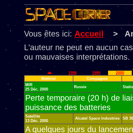
Vous êtes ici:
Accueil
> Ano
L'auteur ne peut en aucun cas
ou mauvaises interprétations.
1998
1999
2000
Matériel
Compagnie
MIR
Russie
Stati
25 Déc. 2000
Perte temporaire (20 h) de lia
puissance des batteries
Satellite
Alcatel Space Industries
SB 3
13 Déc. 2000
A quelques jours du lancement 